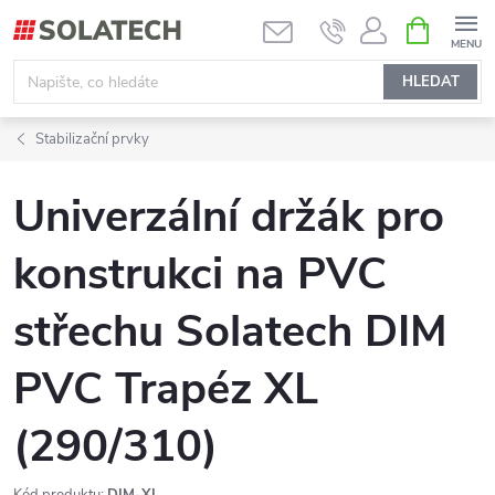
Přejít
NÁKUPNÍ
KOŠÍK
na
obsah
HLEDAT
Stabilizační prvky
Univerzální držák pro
konstrukci na PVC
střechu Solatech DIM
PVC Trapéz XL
(290/310)