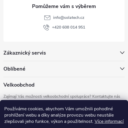
a
t
info
@
solatech.cz
í
+420 608 014 951
Zákaznický servis
Oblíbené
Velkoobchod
Zajímají Vás možnosti velkoobchodní spolupráce? Kontaktujte nás
prostřednictvím emailu
info@solatech.cz
.
Používáme cookies, abychom Vám umožnili pohodlné
prohlížení webu a díky analýze provozu webu neustále
zlepšovali jeho funkce, výkon a použitelnost.
Více informací