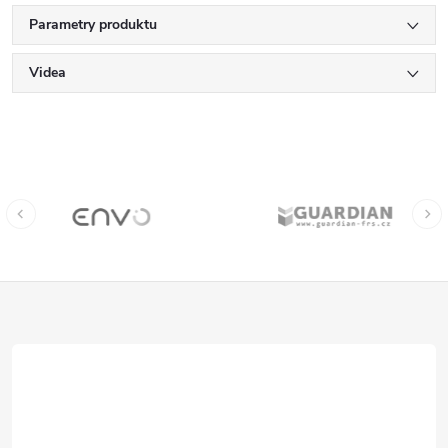
Parametry produktu
Videa
Z
á
p