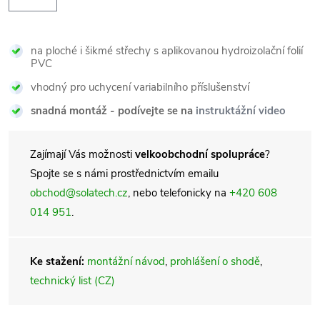
na ploché i šikmé střechy s aplikovanou hydroizolační folií
PVC
vhodný pro uchycení variabilního příslušenství
snadná montáž - podívejte se na
instruktážní video
Zajímají Vás možnosti
velkoobchodní spolupráce
?
Spojte se s námi prostřednictvím emailu
obchod@solatech.cz
, nebo telefonicky na
+420 608
014 951
.
Ke stažení:
montážní návod
,
prohlášení o shodě
,
technický list (CZ)