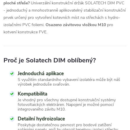
ploché střeše?
Univerzální konstrukční držák SOLATECH DIM PVC
- jednoduchý a mnohostranně aplikovatelný stabilizační konstrukční
prvek určený pro vytvoření kotevních míst na střechách s hydro-
izolačními PVC foliemi.
Osazeno závitovou vložkou M10
pro
kotvení konstrukce FVE.
Proč je Solatech DIM oblíbený?
Jednoduchá aplikace
S využitím standardního vybavení izolatéra může být náš
výrobek jednoduše svařován.
Kompatibilita
Je vhodný pro všechny dostupné konstrukční systémy
fotovoltaických elektráren. Napojení je možné pomocí
integrovaného závitu M10.
Detailní hydroizolace
Poskytuje dostatečnou pevnost pro bodové zatížení
solárními panely, aniž by ohrozil tepelnou izolaci střechy.