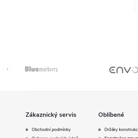
l
Z
á
Zákaznický servis
Oblíbené
í
p
Obchodní podmínky
Držáky konstrukc