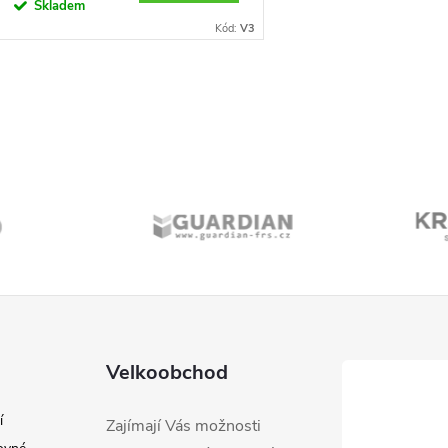
Skladem
Kód:
V3
O
v
á
d
a
c
Velkoobchod
í
p
Zajímají Vás možnosti