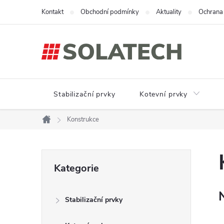
Přejít
Kontakt
Obchodní podmínky
Aktuality
Ochrana 
na
obsah
Stabilizační prvky
Kotevní prvky
Konstrukce
Domů
P
Přeskočit
Kategorie
kategorie
o
Stabilizační prvky
s