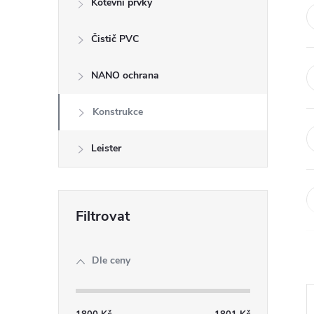
Kotevní prvky
t
Čistič PVC
r
a
NANO ochrana
n
Konstrukce
n
Leister
í
p
a
Dle ceny
n