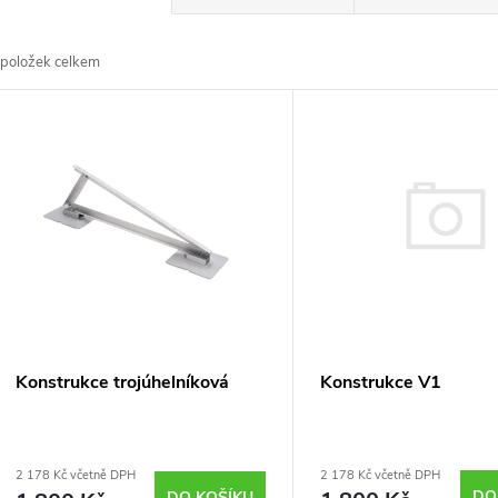
a
položek celkem
z
V
e
ý
n
p
p
s
r
p
Konstrukce V1
Konstrukce trojúhelníková
o
r
d
2 178 Kč včetně DPH
2 178 Kč včetně DPH
DO
DO KOŠÍKU