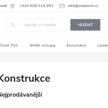
+420 608 014 951
info@solatech.cz
osobních údajů
HLEDAT
Čistič PVC
NANO ochrana
Konstrukce
Leiste
Konstrukce
Nejprodávanější