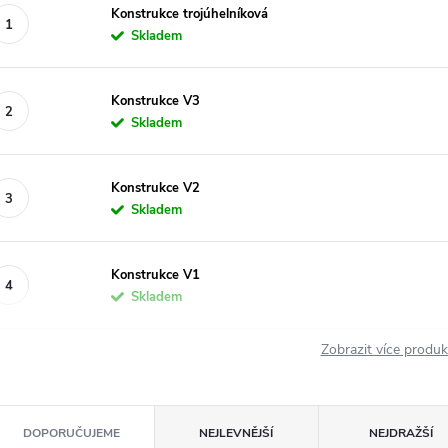
Konstrukce trojúhelníková
Skladem
Konstrukce V3
Skladem
Konstrukce V2
Skladem
Konstrukce V1
Skladem
Zobrazit více produ
Ř
DOPORUČUJEME
NEJLEVNĚJŠÍ
NEJDRAŽŠÍ