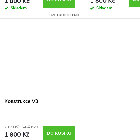
o
1 800 Kč
1 800 Kč
u
Skladem
Skladem
d
Kód:
TROJUHELNIK
k
u
t
k
ů
t
ů
Konstrukce V3
2 178 Kč včetně DPH
1 800 Kč
DO KOŠÍKU