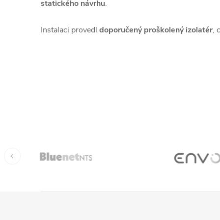
statického návrhu
.
Instalaci provedl
doporučený proškolený izolatér
, 
Z