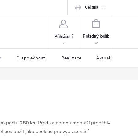
Čeština
NÁKUPNÍ
KOŠÍK
Prázdný košík
Přihlášení
r
O společnosti
Realizace
Aktuality
Kon
vém počtu
280 ks
. Před samotnou montáží proběhly
ol posloužil jako podklad pro vypracování