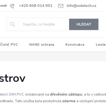
+420 608 014 951
info@solatech.cz
osobních údajů
HLEDAT
Čistič PVC
NANO ochrana
Konstrukce
Leiste
strov
atech DIM PVC
instalované na
dřevěném záklopu
, a to v celko
odkladu. Tato služba byla poskytnuta
zdarma
a výstupní protok