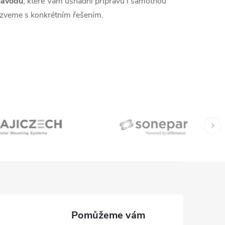
návodů
, které Vám usnadní přípravu i samotnou
ozveme s konkrétním řešením.