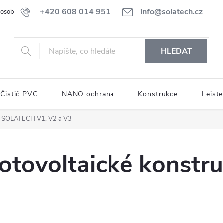
+420 608 014 951
info@solatech.cz
osobních údajů
HLEDAT
Čistič PVC
NANO ochrana
Konstrukce
Leiste
ce SOLATECH V1, V2 a V3
Fotovoltaické konst