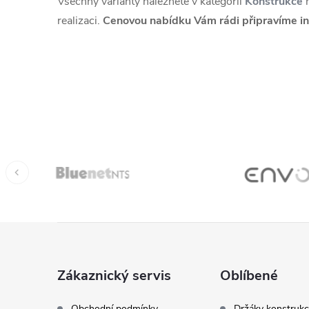
Všechny varianty naleznete v kategorii
Konstrukce
n
realizaci.
Cenovou nabídku Vám rádi připravíme in
Z
á
Zákaznický servis
Oblíbené
p
Obchodní podmínky
Držáky konstrukc