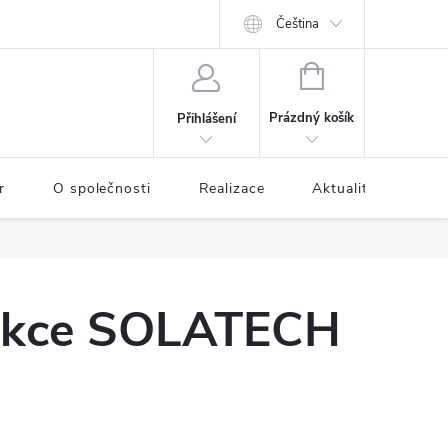
Čeština
NÁKUPNÍ
KOŠÍK
Prázdný košík
Přihlášení
r
O společnosti
Realizace
Aktuality
Kon
rukce SOLATECH