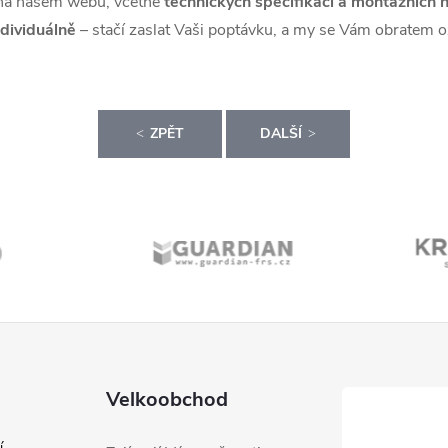
a našem webu, včetně
technických specifikací a montážních 
dividuálně
– stačí zaslat Vaši poptávku, a my se Vám obratem 
ZPĚT
DALŠÍ
Velkoobchod
í