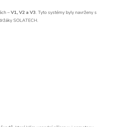
tách –
V1, V2 a V3
. Tyto systémy byly navrženy s
i držáky SOLATECH.