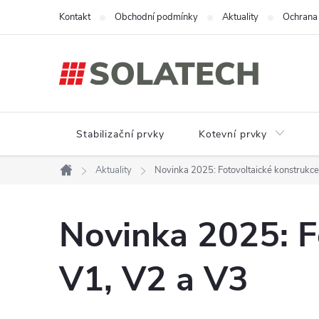
Přejít
Kontakt
Obchodní podmínky
Aktuality
Ochrana 
na
obsah
Stabilizační prvky
Kotevní prvky
Aktuality
Novinka 2025: Fotovoltaické konstruk
Domů
Novinka 2025: 
V1, V2 a V3