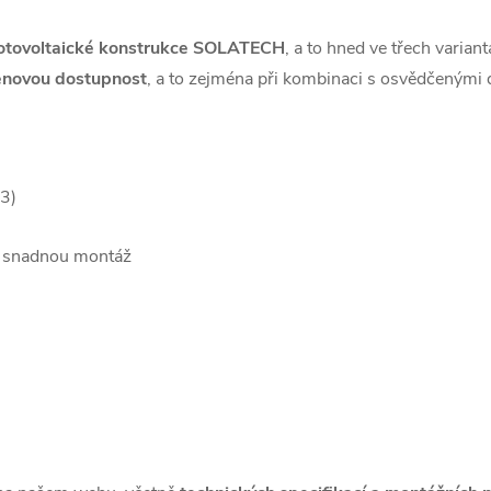
 fotovoltaické konstrukce SOLATECH
, a to hned ve třech varian
cenovou dostupnost
, a to zejména při kombinaci s osvědčeným
V3)
a snadnou montáž