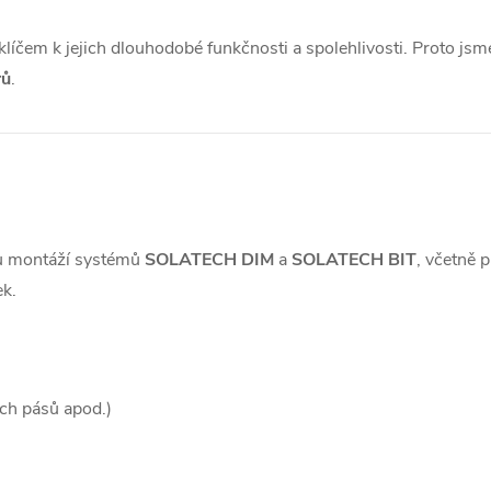
íčem k jejich dlouhodobé funkčnosti a spolehlivosti. Proto jsm
rů
.
ou montáží systémů
SOLATECH DIM
a
SOLATECH BIT
, včetně 
ek.
ých pásů apod.)