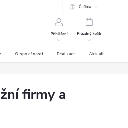
Čeština
NÁKUPNÍ
KOŠÍK
Prázdný košík
Přihlášení
r
O společnosti
Realizace
Aktuality
Kon
ní firmy a