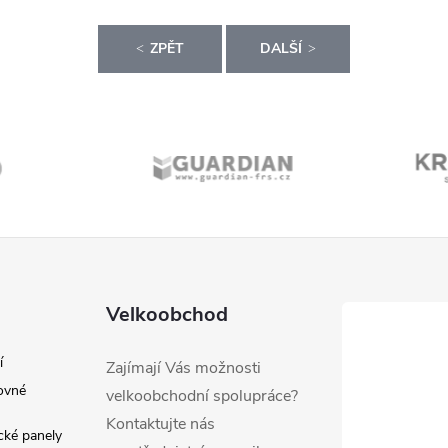
ZPĚT
DALŠÍ
Velkoobchod
í
Zajímají Vás možnosti
ovné
velkoobchodní spolupráce?
Kontaktujte nás
ické panely