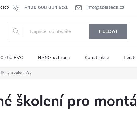
+420 608 014 951
info@solatech.cz
osobních údajů
HLEDAT
Čistič PVC
NANO ochrana
Konstrukce
Leiste
 firmy a zákazníky
é školení pro montáž