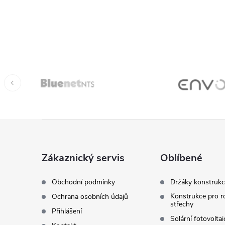
Z
á
Zákaznický servis
Oblíbené
p
Obchodní podmínky
Držáky konstrukc
Konstrukce pro r
Ochrana osobních údajů
a
střechy
Přihlášení
Solární fotovolta