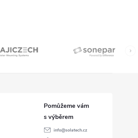
info
@
solatech.cz